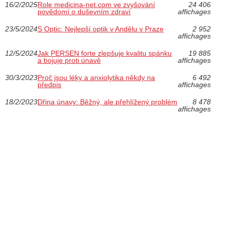
16/2/2025
Role medicina-net.com ve zvyšování
24 406
povědomí o duševním zdraví
affichages
23/5/2024
S Optic: Nejlepší optik v Andělu v Praze
2 952
affichages
12/5/2024
Jak PERSEN forte zlepšuje kvalitu spánku
19 885
a bojuje proti únavě
affichages
30/3/2023
Proč jsou léky a anxiolytika někdy na
6 492
předpis
affichages
18/2/2023
Dřina únavy: Běžný, ale přehlížený problém
8 478
affichages