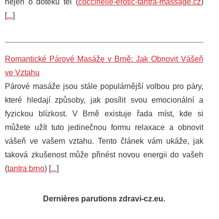
nejen o doteku těl (
coccinelle-erotic-tantra-massage.cz
)
[
...
]
Romantické Párové Masáže v Brně: Jak Obnovit Vášeň
ve Vztahu
Párové masáže jsou stále populárnější volbou pro páry,
které hledají způsoby, jak posílit svou emocionální a
fyzickou blízkost. V Brně existuje řada míst, kde si
můžete užít tuto jedinečnou formu relaxace a obnovit
vášeň ve vašem vztahu. Tento článek vám ukáže, jak
taková zkušenost může přinést novou energii do vašeh
(
tantra brno
) [
...
]
Dernières parutions zdravi-cz.eu.