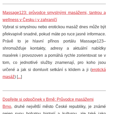
Massage123: průvodce smyslnými masážemi, tantrou a
wellness v Česku i v zahraničí
Vybrat si smyslnou nebo erotickou masáž dnes může být
překvapivě snadné, pokud máte po ruce jasné informace.
Právě to je hlavní přínos portálu Massage123–
shromažďuje kontakty, adresy a aktuální nabídky
masérek i provozoven a pomáhá rychle zorientovat se v
tom, co jednotlivé služby znamenají, pro koho jsou
určené a jak si domluvit setkání s klidem a ji (
erotická
masáž
) [
...
]
Dopřejte si odpočinek v Brně: Průvodce masážemi
Brno
, druhé největší město České republiky, je známé
nejen svou bohatou historií a kulturou, ale také jako