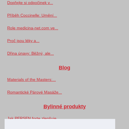
Dopřejte si odpočinek v...
Příběh Coccinelle: Umění...
Role medicina-net.com ve...
Proč jsou léky a...
Dřina únavy: Běžný, ale...
Blog
Materials of the Masters:...
Romantické Párové Masáže...
Bylinné produkty
Jak PERSEN forte zlepšuje...