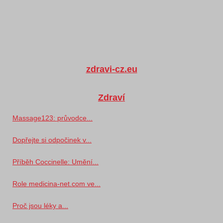
zdravi-cz.eu
Zdraví
Massage123: průvodce...
Dopřejte si odpočinek v...
Příběh Coccinelle: Umění...
Role medicina-net.com ve...
Proč jsou léky a...