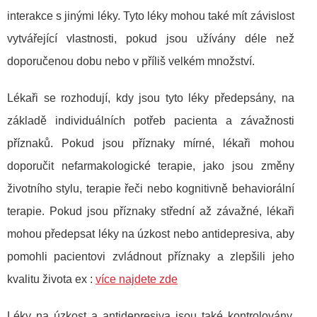
interakce s jinými léky. Tyto léky mohou také mít závislost
vytvářející vlastnosti, pokud jsou užívány déle než
doporučenou dobu nebo v příliš velkém množství.
Lékaři se rozhodují, kdy jsou tyto léky předepsány, na
základě individuálních potřeb pacienta a závažnosti
příznaků. Pokud jsou příznaky mírné, lékaři mohou
doporučit nefarmakologické terapie, jako jsou změny
životního stylu, terapie řeči nebo kognitivně behaviorální
terapie. Pokud jsou příznaky střední až závažné, lékaři
mohou předepsat léky na úzkost nebo antidepresiva, aby
pomohli pacientovi zvládnout příznaky a zlepšili jeho
kvalitu života ex :
více najdete zde
Léky na úzkost a antidepresiva jsou také kontrolovány,