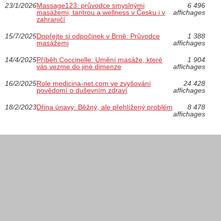
23/1/2026
Massage123: průvodce smyslnými
6 496
masážemi, tantrou a wellness v Česku i v
affichages
zahraničí
15/7/2025
Dopřejte si odpočinek v Brně: Průvodce
1 388
masážemi
affichages
14/4/2025
Příběh Coccinelle: Umění masáže, které
1 904
vás vezme do jiné dimenze
affichages
16/2/2025
Role medicina-net.com ve zvyšování
24 428
povědomí o duševním zdraví
affichages
18/2/2023
Dřina únavy: Běžný, ale přehlížený problém
8 478
affichages