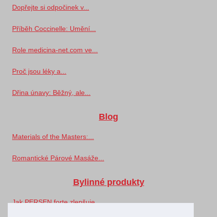
Dopřejte si odpočinek v...
Příběh Coccinelle: Umění...
Role medicina-net.com ve...
Proč jsou léky a...
Dřina únavy: Běžný, ale...
Blog
Materials of the Masters:...
Romantické Párové Masáže...
Bylinné produkty
Jak PERSEN forte zlepšuje...