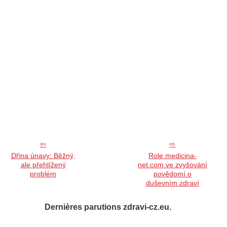
Dřina únavy: Běžný,
Role medicina-
ale přehlížený
net.com ve zvyšování
problém
povědomí o
duševním zdraví
Dernières parutions zdravi-cz.eu.