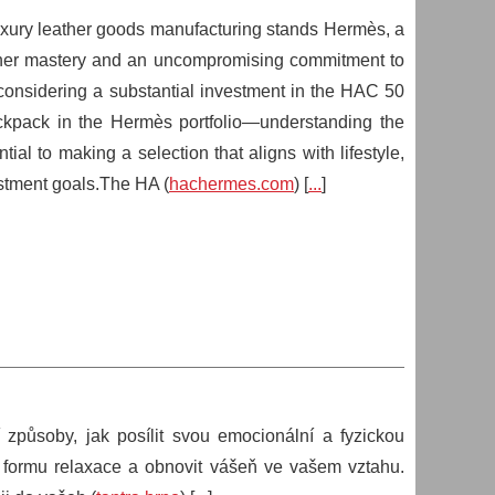
luxury leather goods manufacturing stands Hermès, a
ather mastery and an uncompromising commitment to
 considering a substantial investment in the HAC 50
ckpack in the Hermès portfolio—understanding the
ial to making a selection that aligns with lifestyle,
estment goals.The HA (
hachermes.com
) [
...
]
 způsoby, jak posílit svou emocionální a fyzickou
ou formu relaxace a obnovit vášeň ve vašem vztahu.