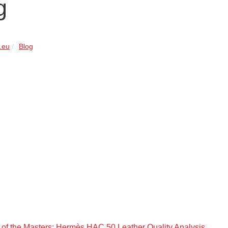
g
.eu
Blog
 of the Masters: Hermès HAC 50 Leather Quality Analysis