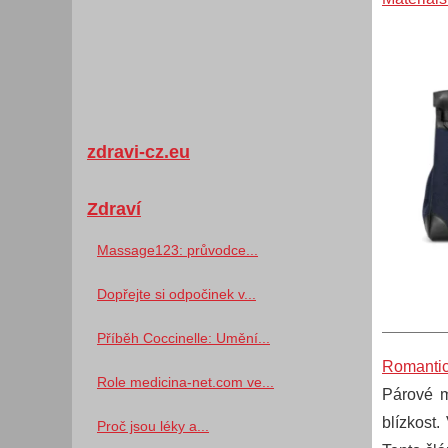
zdravi-cz.eu
Zdraví
Massage123: průvodce...
Dopřejte si odpočinek v...
Příběh Coccinelle: Umění...
Romantic
Role medicina-net.com ve...
Párové m
blízkost
Proč jsou léky a...