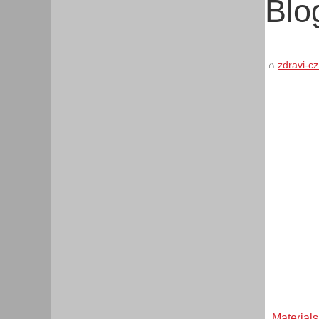
Blo
zdravi-cz
Materials