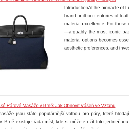
IntroductionAt the pinnacle of 
brand built on centuries of le
material excellence. For those
—arguably the most iconic ba
material options becomes essent
aesthetic preferences, and inv
ké Párové Masáže v Brně: Jak Obnovit Vášeň ve Vztahu
asáže jsou stále populárnější volbou pro páry, které hledají
. V Brně existuje řada míst, kde si můžete užít tuto jedinečn