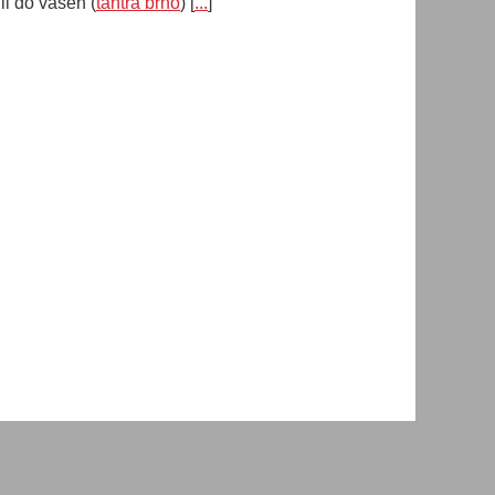
i do vašeh (
tantra brno
) [
...
]