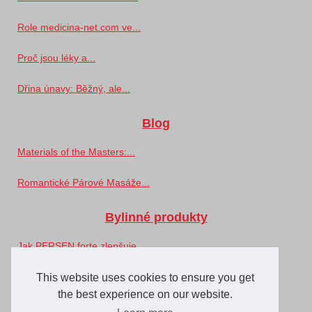
Role medicina-net.com ve...
Proč jsou léky a...
Dřina únavy: Běžný, ale...
Blog
Materials of the Masters:...
Romantické Párové Masáže...
Bylinné produkty
Jak PERSEN forte zlepšuje...
This website uses cookies to ensure you get
Oči
the best experience on our website.
S Optic: Nejlepší optik v...