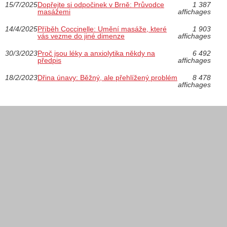
15/7/2025
Dopřejte si odpočinek v Brně: Průvodce
1 387
masážemi
affichages
14/4/2025
Příběh Coccinelle: Umění masáže, které
1 903
vás vezme do jiné dimenze
affichages
30/3/2023
Proč jsou léky a anxiolytika někdy na
6 492
předpis
affichages
18/2/2023
Dřina únavy: Běžný, ale přehlížený problém
8 478
affichages