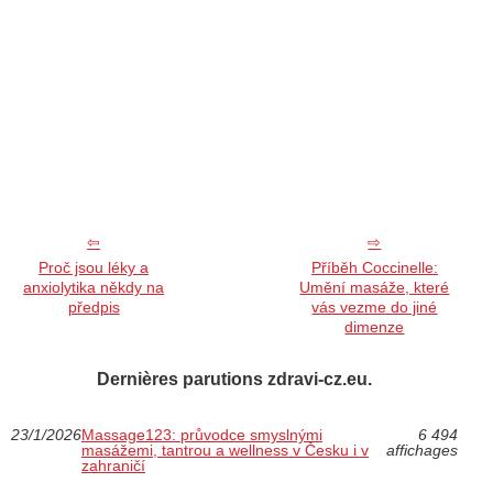
Proč jsou léky a
Příběh Coccinelle:
anxiolytika někdy na
Umění masáže, které
předpis
vás vezme do jiné
dimenze
Dernières parutions zdravi-cz.eu.
23/1/2026
Massage123: průvodce smyslnými
6 494
masážemi, tantrou a wellness v Česku i v
affichages
zahraničí