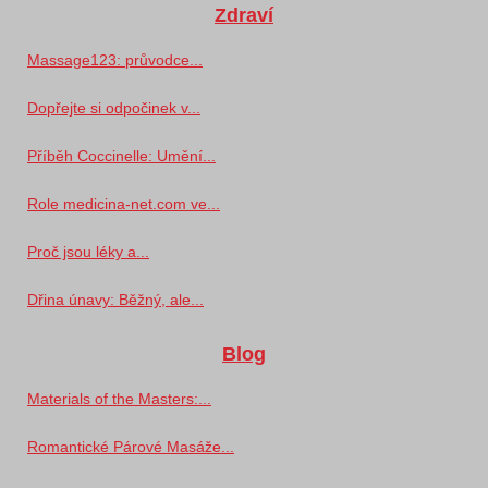
Zdraví
Massage123: průvodce...
Dopřejte si odpočinek v...
Příběh Coccinelle: Umění...
Role medicina-net.com ve...
Proč jsou léky a...
Dřina únavy: Běžný, ale...
Blog
Materials of the Masters:...
Romantické Párové Masáže...