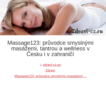
Massage123: průvodce smyslnými
masážemi, tantrou a wellness v
Česku i v zahraničí
zdravi-cz.eu
Zdraví
Massage123: průvodce smyslnými masážemi,...