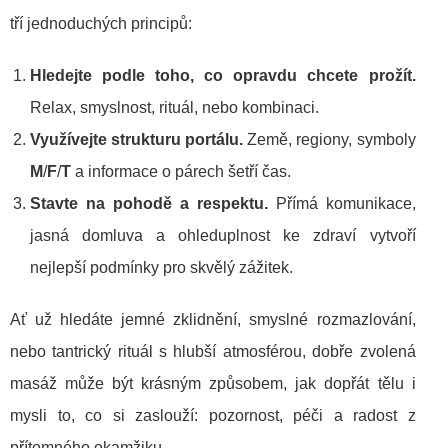
tří jednoduchých principů:
Hledejte podle toho, co opravdu chcete prožít.
Relax, smyslnost, rituál, nebo kombinaci.
Využívejte strukturu portálu.
Země, regiony, symboly
M
/
F
/
T
a informace o párech šetří čas.
Stavte na pohodě a respektu.
Přímá komunikace,
jasná domluva a ohleduplnost ke zdraví vytvoří
nejlepší podmínky pro skvělý zážitek.
Ať už hledáte jemné zklidnění, smyslné rozmazlování,
nebo tantrický rituál s hlubší atmosférou, dobře zvolená
masáž může být krásným způsobem, jak dopřát tělu i
mysli to, co si zaslouží: pozornost, péči a radost z
přítomného okamžiku.