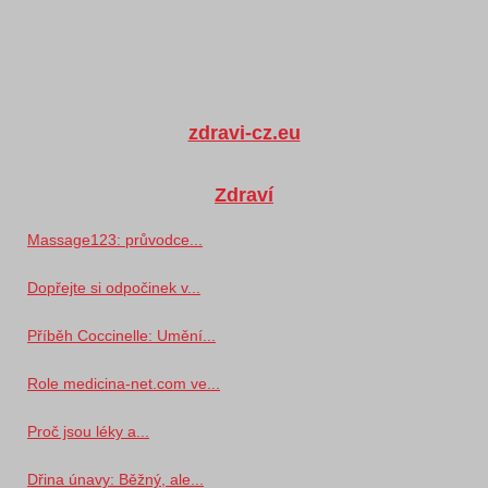
zdravi-cz.eu
Zdraví
Massage123: průvodce...
Dopřejte si odpočinek v...
Příběh Coccinelle: Umění...
Role medicina-net.com ve...
Proč jsou léky a...
Dřina únavy: Běžný, ale...