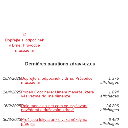
Dopřejte si odpočinek
v Brně: Průvodce
masážemi
Dernières parutions zdravi-cz.eu.
15/7/2025
Dopřejte si odpočinek v Brně: Průvodce
1 375
masážemi
affichages
14/4/2025
Příběh Coccinelle: Umění masáže, které
1 894
vás vezme do jiné dimenze
affichages
16/2/2025
Role medicina-net.com ve zvyšování
24 296
povědomí o duševním zdraví
affichages
30/3/2023
Proč jsou léky a anxiolytika někdy na
6 480
předpis
affichages