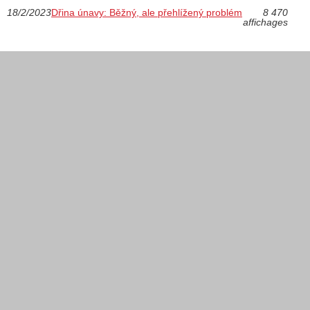
18/2/2023
Dřina únavy: Běžný, ale přehlížený problém
8 470
affichages