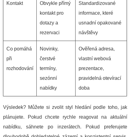
Kontakt
Obvykle přímý
Standardizované
kontakt pro
informace, které
dotazy a
usnadní opakované
rezervaci
návštěvy
Co pomáhá
Novinky,
Ověřená adresa,
při
čerstvé
vlastní webová
rozhodování
termíny,
prezentace,
sezónní
pravidelná otevírací
nabídky
doba
Výsledek? Můžete si zvolit styl hledání podle toho, jak
plánujete. Pokud chcete rychle reagovat na aktuální
nabídku, sáhnete po inzerátech. Pokud preferujete
dlouhodobě dohledatelné zázemí a konzistentní servis,