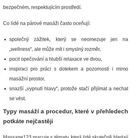
bezpečném, respektujícím prostředí.
Co lidé na párové masáži často oceňují:
společný zážitek, který se neomezuje jen na
„wellness“, ale může mít i smyslný rozměr,
pocit opečování a hlubší relaxace ve dvou,
inspiraci pro práci s dotekem a pozorností i mimo
masážní prostor,
snazší „vypnutí hlavy“, protože stačí přijímat a nechat
se vést.
Typy masáží a procedur, které v přehledech
potkáte nejčastěji
Massage123 pracuje s tématy, která lidé skutečně hledají