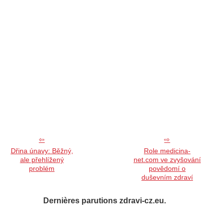
Dřina únavy: Běžný,
Role medicina-
ale přehlížený
net.com ve zvyšování
problém
povědomí o
duševním zdraví
Dernières parutions zdravi-cz.eu.