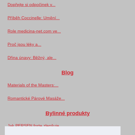
Dopřejte si odpočinek v...
Příběh Coccinelle: Umění...
Role medicina-net.com ve...
Proč jsou léky a...
Dřina únavy: Běžný, ale...
Blog
Materials of the Masters:...
Romantické Párové Masáže...
Bylinné produkty
Jak PERSEN forte zlepšuje...