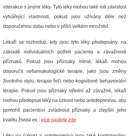
interakce s jinými léky. Tyto léky mohou také mít závislost
vytvářející vlastnosti, pokud jsou užívány déle než
doporučenou dobu nebo v příliš velkém množství.
Lékaři se rozhodují, kdy jsou tyto léky předepsány, na
základě individuálních potřeb pacienta a závažnosti
příznaků. Pokud jsou příznaky mírné, lékaři mohou
doporučit nefarmakologické terapie, jako jsou změny
životního stylu, terapie řeči nebo kognitivně behaviorální
terapie. Pokud jsou příznaky střední až závažné, lékaři
mohou předepsat léky na úzkost nebo antidepresiva, aby
pomohli pacientovi zvládnout příznaky a zlepšili jeho
kvalitu života ex :
více najdete zde
Léky na úzkost a antidepresiva jsou také kontrolovány,