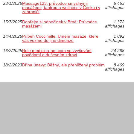
23/1/2026
Massage123: průvodce smyslnými
6 453
masážemi, tantrou a wellness v Česku i v
affichages
zahraničí
15/7/2025
Dopřejte si odpočinek v Brně: Průvodce
1 372
masážemi
affichages
14/4/2025
Příběh Coccinelle: Umění masáže, které
1 892
vás vezme do jiné dimenze
affichages
16/2/2025
Role medicina-net.com ve zvyšování
24 268
povědomí o duševním zdraví
affichages
18/2/2023
Dřina únavy: Běžný, ale přehlížený problém
8 469
affichages